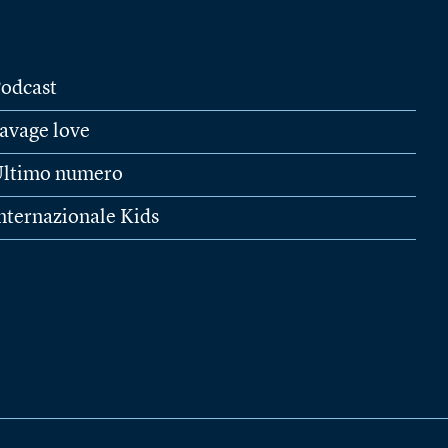
odcast
avage love
ltimo numero
nternazionale Kids