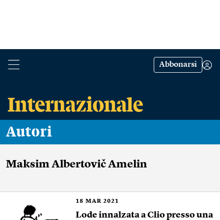
Abbonarsi
Autori
Maksim Albertovič Amelin
18
MAR 2021
Lode innalzata a Clio presso una