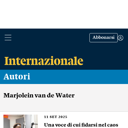
Abbonarsi
Autori
Marjolein van de Water
11
SET 2025
Una voce di cui fidarsi nel caos