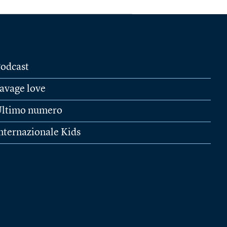
odcast
avage love
ltimo numero
nternazionale Kids