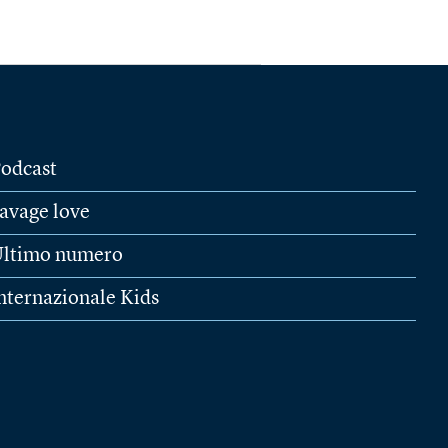
odcast
avage love
ltimo numero
nternazionale Kids