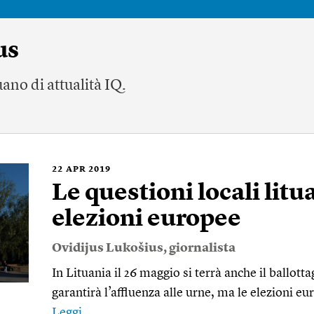
us
tuano di attualità
IQ
.
22
APR 2019
Le questioni locali litu
elezioni europee
Ovidijus Lukošius
, giornalista
In Lituania il 26 maggio si terrà anche il ballott
garantirà l’affluenza alle urne, ma le elezioni 
Leggi