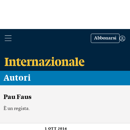
Abbonarsi
Autori
Pau Faus
È un regista.
1
OTT 2016