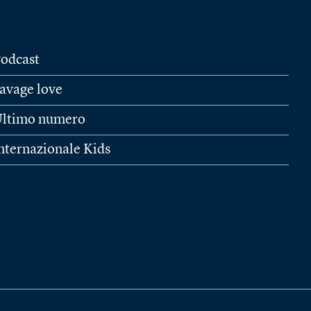
odcast
avage love
ltimo numero
nternazionale Kids