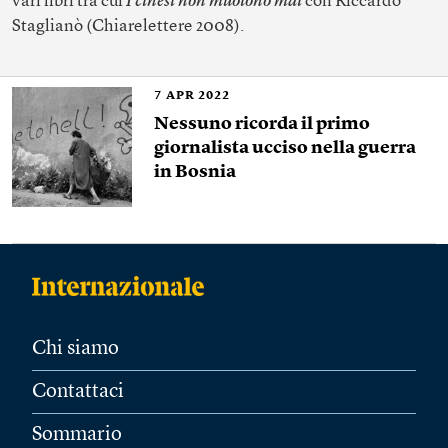
vari libri tra cui
I cinesi non muoiono mai
con Riccardo
Staglianò (Chiarelettere 2008).
7
APR 2022
Nessuno ricorda il primo
giornalista ucciso nella guerra
in Bosnia
Chi siamo
Contattaci
Sommario