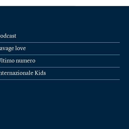
odcast
avage love
ltimo numero
nternazionale Kids