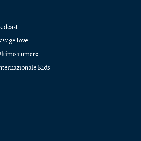
odcast
avage love
ltimo numero
nternazionale Kids