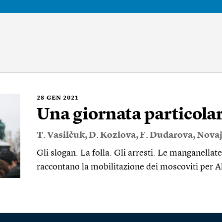
28
GEN 2021
Una giornata particola
T. Vasilčuk
,
D. Kozlova
,
F. Dudarova
,
Novaj
Gli slogan. La folla. Gli arresti. Le manganellate
raccontano la mobilitazione dei moscoviti per 