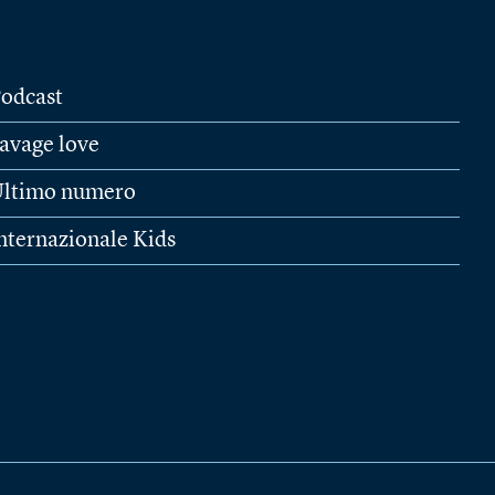
odcast
avage love
ltimo numero
nternazionale Kids