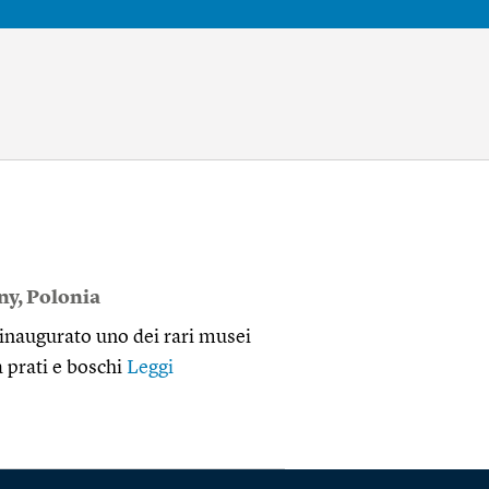
ny
,
Polonia
o inaugurato uno dei rari musei
a prati e boschi
Leggi