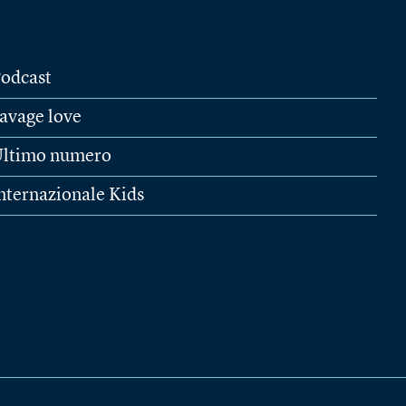
odcast
avage love
ltimo numero
nternazionale Kids