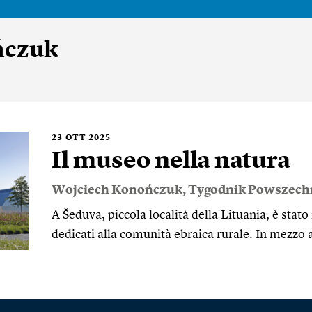
ńczuk
23
OTT 2025
Il museo nella natura
Wojciech Konończuk
,
Tygodnik Powszech
A Šeduva, piccola località della Lituania, è stat
dedicati alla comunità ebraica rurale. In mezzo 