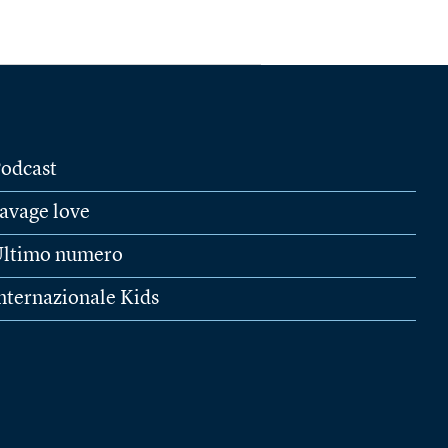
odcast
avage love
ltimo numero
nternazionale Kids