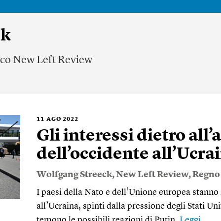
ck
nnico New Left Review
11
AGO 2022
Gli interessi dietro all’
dell’occidente all’Ucra
Wolfgang Streeck
,
New Left Review
,
Regno
I paesi della Nato e dell’Unione europea stanno 
all’Ucraina, spinti dalla pressione degli Stati Un
temono le possibili reazioni di Putin.
Leggi