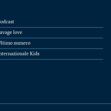
odcast
avage love
ltimo numero
nternazionale Kids