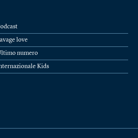
odcast
avage love
ltimo numero
nternazionale Kids