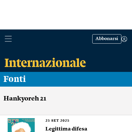
Abbonarsi
Fonti
Hankyoreh 21
25
SET 2025
Legittima difesa