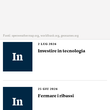
Fonti:
,
,
openweathermap.org
worldbank.org
geonames.org
2
LUG 2026
Investire in tecnologia
25
GIU 2026
Fermare i ribassi