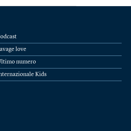
odcast
avage love
ltimo numero
nternazionale Kids