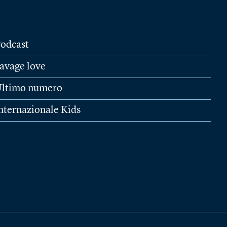
odcast
avage love
ltimo numero
nternazionale Kids