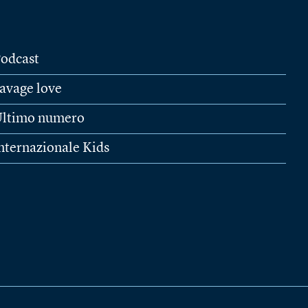
odcast
avage love
ltimo numero
nternazionale Kids