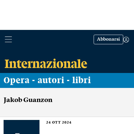
Abbonarsi
Opera - autori - libri
Jakob Guanzon
24
OTT 2024