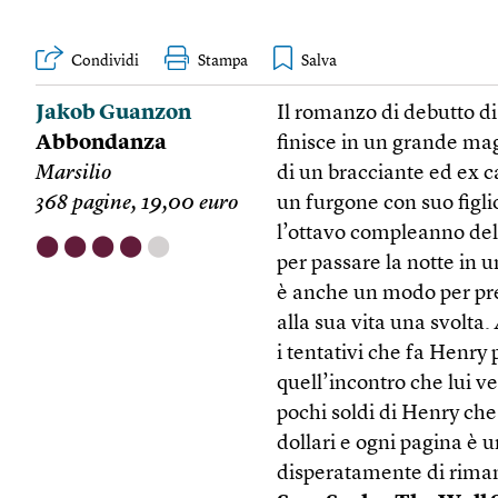
Condividi
Stampa
Jakob Guanzon
Il romanzo di debutto 
Abbondanza
finisce in un grande ma
Marsilio
di un bracciante ed ex 
368 pagine, 19,00 euro
un furgone con suo figli
l’ottavo compleanno del
⬤
⬤
⬤
⬤
⬤
per passare la notte in 
è anche un modo per pre
alla sua vita una svolta.
i tentativi che fa Henry 
quell’incontro che lui ve
pochi soldi di Henry ch
dollari e ogni pagina è u
disperatamente di riman