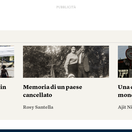
PUBBLICITÀ
pin
Memoria di un paese
Una c
cancellato
mond
Rosy Santella
Ajit N