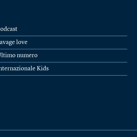
odcast
avage love
ltimo numero
nternazionale Kids