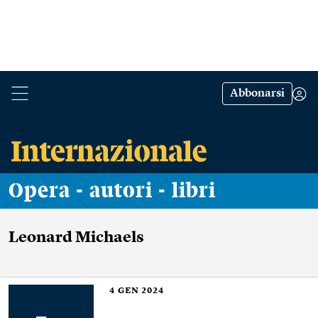
Abbonarsi
Opera - autori - libri
Leonard Michaels
4
GEN 2024