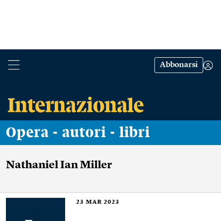
Abbonarsi
Opera - autori - libri
Nathaniel Ian Miller
23
MAR 2023