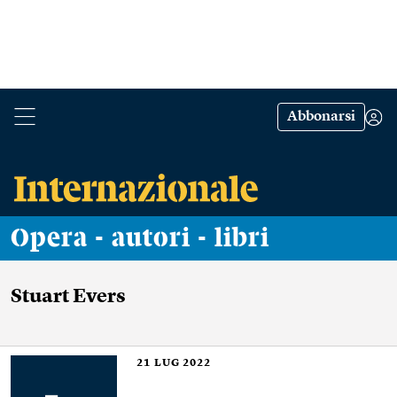
Abbonarsi
Opera - autori - libri
Stuart Evers
21
LUG 2022