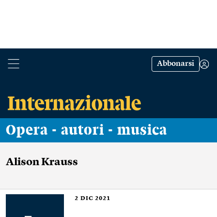
Abbonarsi
Opera - autori - musica
Alison Krauss
2
DIC 2021