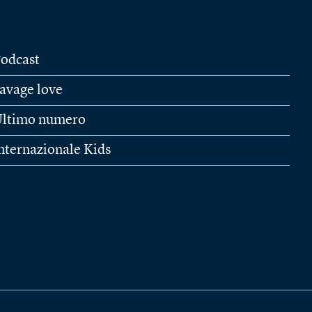
odcast
avage love
ltimo numero
nternazionale Kids