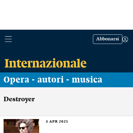
Abbonarsi
Opera - autori - musica
Destroyer
3
APR 2025