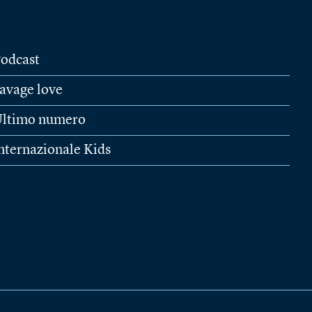
odcast
avage love
ltimo numero
nternazionale Kids