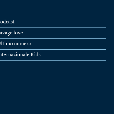
odcast
avage love
ltimo numero
nternazionale Kids