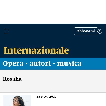
Abbonarsi
Opera - autori - musica
Rosalía
13
NOV 2025