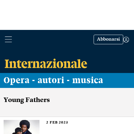
Abbonarsi
Opera - autori - musica
Young Fathers
2
FEB 2023