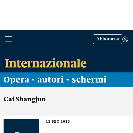
Abbonarsi
Opera - autori - schermi
Cai Shangjun
11
SET 2025