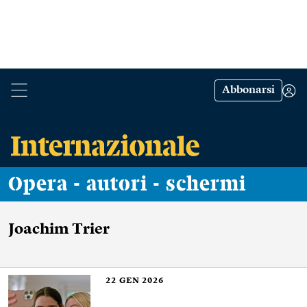
Abbonarsi
Opera - autori - schermi
Joachim Trier
22
GEN 2026