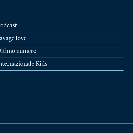
odcast
avage love
ltimo numero
nternazionale Kids