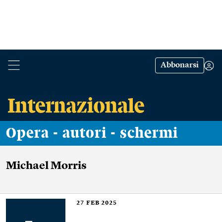
Abbonarsi
Opera - autori - schermi
Michael Morris
27
FEB 2025