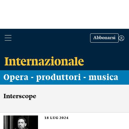
Abbonarsi
Opera - produttori - musica
Interscope
18
LUG 2024