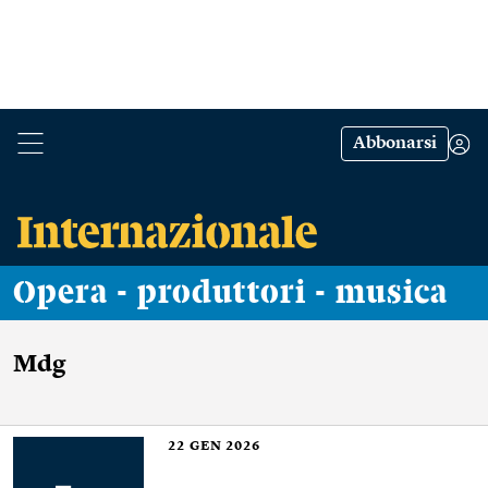
Abbonarsi
Opera - produttori - musica
Mdg
22
GEN 2026