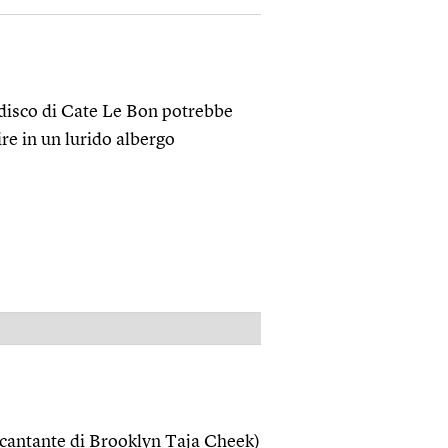
 disco di Cate Le Bon potrebbe
ire in un lurido albergo
PUBBLICITÀ
a cantante di Brooklyn Taja Cheek)