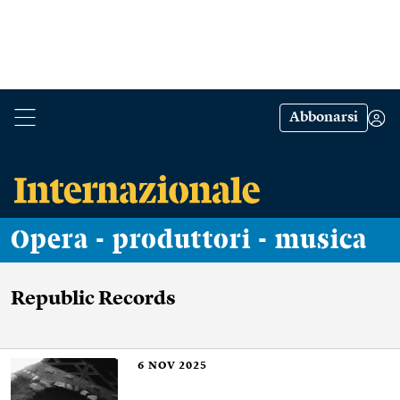
Abbonarsi
Opera - produttori - musica
Republic Records
6
NOV 2025