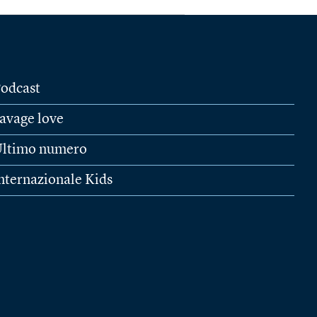
odcast
avage love
ltimo numero
nternazionale Kids