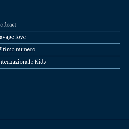
odcast
avage love
ltimo numero
nternazionale Kids