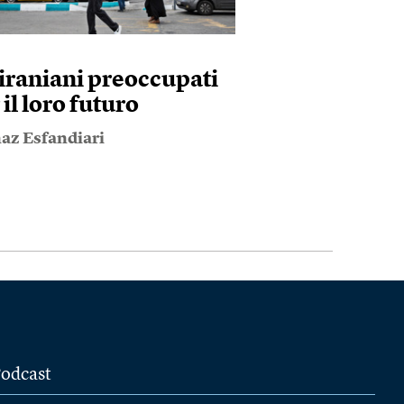
 iraniani preoccupati
 il loro futuro
az Esfandiari
odcast