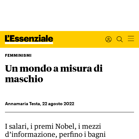
FEMMINISMI
Un mondo a misura di
Xxx
L’ESSENZIALE
maschio
Leggi Internazionale
Ultimi articoli
I tuoi dati personali
Annamaria Testa
,
22
agosto 2022
I tuoi ordini
INTERNAZIONALE
Regala o rinnova
I salari, i premi Nobel, i mezzi
IL SETTIMANALE
d’informazione, perfino i bagni
Newsletter