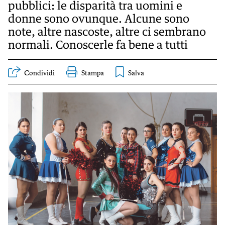
KIDS
pubblici: le disparità tra uomini e
donne sono ovunque. Alcune sono
Esci
FESTIVAL
note, altre nascoste, altre ci sembrano
normali. Conoscerle fa bene a tutti
L’ESSENZIALE
Condividi
Stampa