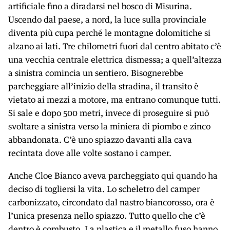
artificiale fino a diradarsi nel bosco di Misurina.
Uscendo dal paese, a nord, la luce sulla provinciale
diventa più cupa perché le montagne dolomitiche si
alzano ai lati. Tre chilometri fuori dal centro abitato c’è
una vecchia centrale elettrica dismessa; a quell’altezza
a sinistra comincia un sentiero. Bisognerebbe
parcheggiare all’inizio della stradina, il transito è
vietato ai mezzi a motore, ma entrano comunque tutti.
Si sale e dopo 500 metri, invece di proseguire si può
svoltare a sinistra verso la miniera di piombo e zinco
abbandonata. C’è uno spiazzo davanti alla cava
recintata dove alle volte sostano i camper.
Anche Cloe Bianco aveva parcheggiato qui quando ha
deciso di togliersi la vita. Lo scheletro del camper
carbonizzato, circondato dal nastro biancorosso, ora è
l’unica presenza nello spiazzo. Tutto quello che c’è
dentro è combusto. La plastica e il metallo fuso hanno