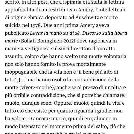
scritto, in altri post, che a ispirarla era stata la lettura
approfondita di un testo di Jean Améry, l’intellettuale
di origine ebraica deportato ad Auschwitz e morto
suicida nel 1978. Due anni prima Amery aveva
pubblicato
Levar la mano su di sé. Discorso sulla libera
morte
(Bollati Boringhieri 2012) dove ragionava in
maniera vertiginosa sul suicidio: “Con il loro atto
assurdo, coloro che hanno scelto una morte volontaria
non solo hanno fornito la prova mortalmente
inoppugnabile che la vita non è ‘il bene più alto di
tutti’, […] ma hanno risolto la contraddizione della
morte (vivere-morire), anche se al prezzo di un’altra e
più orribile contraddizione, che si potrebbe chiamare:
muoio, dunque sono. Oppure: muoio, quindi la vita e
tutto ciò che esiste per quanto riguarda i giudizi non
ha valore. O ancora: muoio, quindi ero, almeno in
modo insensato nel momento prima del salto, ciò che