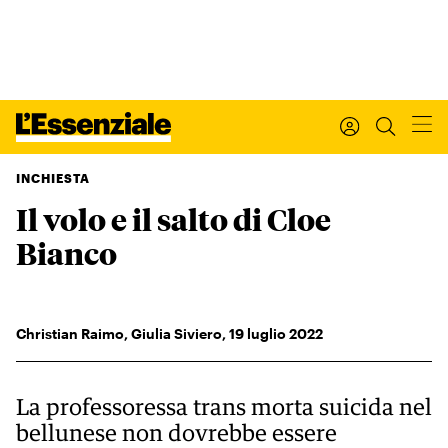
INCHIESTA
Il volo e il salto di Cloe
Xxx
L’ESSENZIALE
Bianco
Leggi Internazionale
Ultimi articoli
I tuoi dati personali
Christian Raimo
,
Giulia Siviero
,
19
luglio 2022
I tuoi ordini
INTERNAZIONALE
Regala o rinnova
La professoressa trans morta suicida nel
IL SETTIMANALE
bellunese non dovrebbe essere
Newsletter