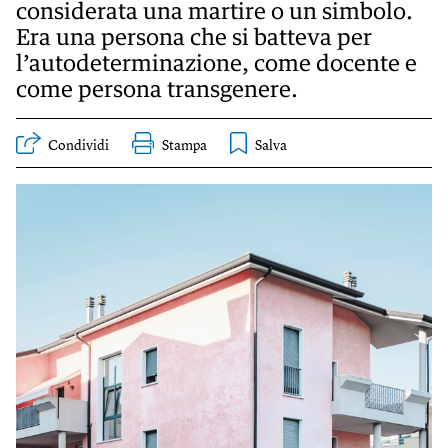
KIDS
considerata una martire o un simbolo.
Era una persona che si batteva per
Esci
FESTIVAL
l’autodeterminazione, come docente e
come persona transgenere.
L’ESSENZIALE
Condividi
Stampa