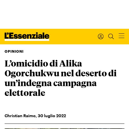
OPINIONI
L’omicidio di Alika
Xxx
L’ESSENZIALE
Ogorchukwu nel deserto di
Leggi Internazionale
Ultimi articoli
un’indegna campagna
I tuoi dati personali
elettorale
I tuoi ordini
INTERNAZIONALE
Regala o rinnova
Christian Raimo
,
30
luglio 2022
IL SETTIMANALE
Newsletter