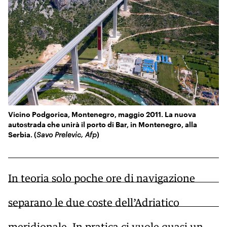
KIDS
Esci
FESTIVAL
L’ESSENZIALE
Vicino Podgorica, Montenegro, maggio 2011. La nuova
autostrada che unirà il porto di Bar, in Montenegro, alla
Serbia. (
Savo Prelevic, Afp
)
In teoria solo poche ore di navigazione
separano le due coste dell’Adriatico
meridionale. In pratica ci vuole quasi un