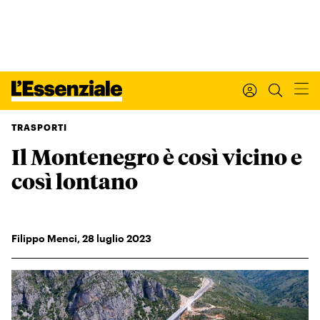
TRASPORTI
Il Montenegro è così vicino e
Xxx
L’ESSENZIALE
così lontano
Leggi Internazionale
Ultimi articoli
I tuoi dati personali
Filippo Menci
,
28
luglio 2023
I tuoi ordini
INTERNAZIONALE
Regala o rinnova
IL SETTIMANALE
Newsletter