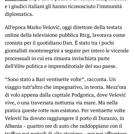
e i giudici italiani gli hanno riconosciuto l’immunità
diplomatica.
All’epoca Marko Vešović, oggi direttore della testata
online della televisione pubblica Rtcg, lavorava come
cronista per il quotidiano Dan. È stato tra i pochi
giornalisti montenegrini a seguire per intero le vicende
processuali in cui era rimasta invischiata parte
dell’élite politica e imprenditoriale del suo paese.
“Sono stato a Bari ventisette volte”, racconta. Un
viaggio tutt’altro che impegnativo, in teoria. Mezz’ora
di volo appena dalla capitale Podgorica, dove Vešović
vive, o una traversata notturna via mare. Ma nella
pratica queste rotte non esistono. Per ventisette volte
Vešović ha dovuto raggiungere il porto di Durazzo, in
Albania – quattro ore di auto che raddoppiano con il
traffico nei periodi di alta stagione – per poi affrontare