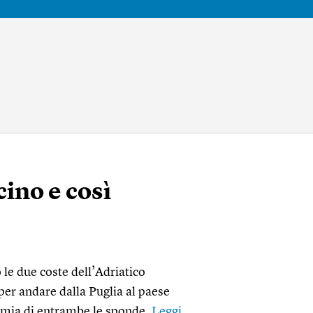
cino e così
 le due coste dell’Adriatico
per andare dalla Puglia al paese
omia di entrambe le sponde.
Leggi