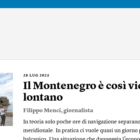
28
LUG 2023
Il Montenegro è così vi
lontano
Filippo Menci
, giornalista
In teoria solo poche ore di navigazione separano
meridionale. In pratica ci vuole quasi un giorno 
balcanico. Una situazione che danneggia l’econ