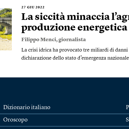
27
GIU 2022
La siccità minaccia l’ag
produzione energetica
Filippo Menci
, giornalista
La crisi idrica ha provocato tre miliardi di danni a
dichiarazione dello stato d’emergenza nazional
Dizionario italiano
P
Oroscopo
S