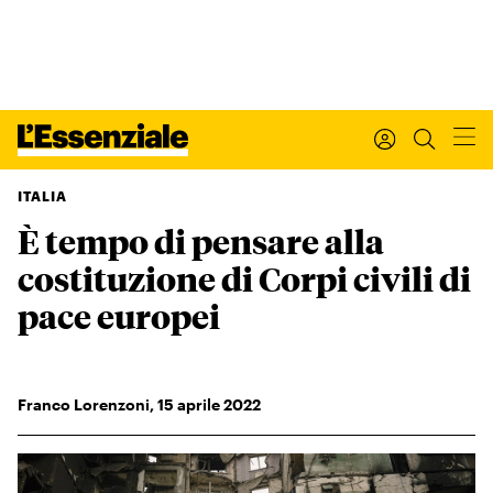
ITALIA
È tempo di pensare alla
Xxx
L’ESSENZIALE
costituzione di Corpi civili di
Leggi Internazionale
Ultimi articoli
pace europei
I tuoi dati personali
I tuoi ordini
INTERNAZIONALE
Franco Lorenzoni
,
15
aprile 2022
Regala o rinnova
IL SETTIMANALE
Newsletter