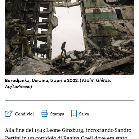
KIDS
Esci
FESTIVAL
L’ESSENZIALE
Borodjanka, Ucraina, 5 aprile 2022. (
Vadim Ghirda,
Ap/LaPresse
)
Condividi
Stampa
Alla fine del 1943 Leone Ginzburg, incrociando Sandro
Pertini in un corridoio di Regina Coeli dove era stato