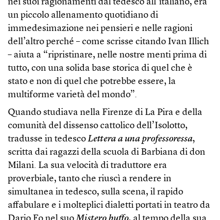
nei suoi ragionamenti dal tedesco all’italiano, era
un piccolo allenamento quotidiano di
immedesimazione nei pensieri e nelle ragioni
dell’altro perché – come scrisse citando Ivan Illich
– aiuta a “ripristinare, nelle nostre menti prima di
tutto, con una solida base storica di quel che è
stato e non di quel che potrebbe essere, la
multiforme varietà del mondo”.
Quando studiava nella Firenze di La Pira e della
comunità del dissenso cattolico dell’Isolotto,
tradusse in tedesco
Lettera a una professoressa
,
scritta dai ragazzi della scuola di Barbiana di don
Milani. La sua velocità di traduttore era
proverbiale, tanto che riuscì a rendere in
simultanea in tedesco, sulla scena, il rapido
affabulare e i molteplici dialetti portati in teatro da
Dario Fo nel suo
Mistero buffo
, al tempo della sua